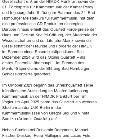
Gesellschaft e.V. an der HfMDK Frankfurt sowie der
31. Förderpreis für Kammermusik der Kamar Percy
und Ingeborg John-Stiftung im Rahmen des 24. Bad
Homburger Meisterkurs für Kammermusik, mit dem
eine professionelle CD-Produktion einherging.
Darüber hinaus erhielt das Quartett Förderpreise der
Hans und Gertrud Kneifel-Stiftung, der Akademie der
Wissenschaften und der Literatur Mainz sowie der
Gesellschaft der Freunde und Förderer der HfMDK
im Rahmen eines Ensemblestipendiums. Seit
Dezember 2024 wird das Oxalis Quartett – als
erstes Ensemble überhaupt – im Rahmen des
Mentor-Stipendiums der Stiftung Bad Homburger
Schlosskonzerte gefördert.
Im Oktober 2021 begann das Streichquartett seine
künstlerische Ausbildung im Masterstudiengang
Kammermusik an der HfMDK Frankfurt bei Tim
Vogler. Im April 2025 nahm das Quartett ein weiteres
Studium an der UdK Berlin in der
Kammermusikklasse von Gregor Sigl und Vineta
Sareika (Artemis Quartett) auf.
Neben Studien bei Benjamin Bergmann, Manuel
Fischer-Dieskau, Petra Müllejans und Lucas Fels