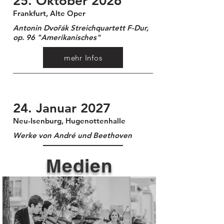
25. Oktober 2026
Frankfurt, Alte Oper
Antonin Dvořák Streichquartett F-Dur,
op. 96 "Amerikanisches"
mehr Infos
24. Januar 2027
Neu-Isenburg, Hugenottenhalle
Werke von André und Beethoven
mehr Infos
Medien