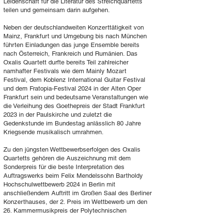
Leidenschaft für die Literatur des Streichquartetts
teilen und gemeinsam darin aufgehen.
Neben der deutschlandweiten Konzerttätigkeit von
Mainz, Frankfurt und Umgebung bis nach München
führten Einladungen das junge Ensemble bereits
nach Österreich, Frankreich und Rumänien. Das
Oxalis Quartett durfte bereits Teil zahlreicher
namhafter Festivals wie dem Mainly Mozart
Festival, dem Koblenz International Guitar Festival
und dem Fratopia-Festival 2024 in der Alten Oper
Frankfurt sein und bedeutsame Veranstaltungen wie
die Verleihung des Goethepreis der Stadt Frankfurt
2023 in der Paulskirche und zuletzt die
Gedenkstunde im Bundestag anlässlich 80 Jahre
Kriegsende musikalisch umrahmen.
Zu den jüngsten Wettbewerbserfolgen des Oxalis
Quartetts gehören die Auszeichnung mit dem
Sonderpreis für die beste Interpretation des
Auftragswerks beim Felix Mendelssohn Bartholdy
Hochschulwettbewerb 2024 in Berlin mit
anschließendem Auftritt im Großen Saal des Berliner
Konzerthauses, der 2. Preis im Wettbewerb um den
26. Kammermusikpreis der Polytechnischen